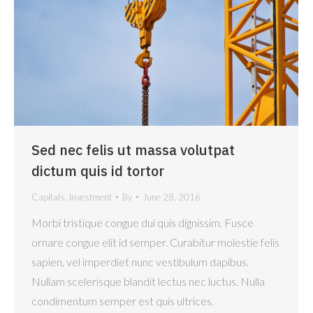
Sed nec felis ut massa volutpat
dictum quis id tortor
Capitals
,
Investment
By
June 28, 2016
Morbi tristique congue dui quis dignissim. Fusce
ornare congue elit id semper. Curabitur molestie felis
sapien, vel imperdiet nunc vestibulum dapibus.
Nullam scelerisque blandit lectus nec luctus. Nulla
condimentum semper est quis ultrices.