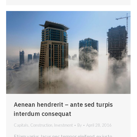
Aenean hendrerit – ante sed turpis
interdum consequat
Capitals
,
Construction
,
Investment
By
April 28, 2016
Etiam varius, lacus nec tempor eleifend, ex justo